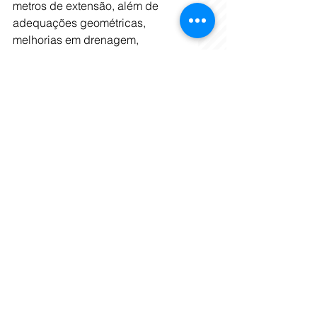
metros de extensão, além de 
adequações geométricas, 
melhorias em drenagem, 
pavimentação, iluminação 
pública e paisagismo no trecho 
entre a Avenida Vilarinho e a MG-
010. Também estão previstas a 
implantação de pista de 
aceleração no cruzamento com a 
Avenida Vilarinho, o alargamento 
do viaduto sobre a linha do metrô 
e a criação de um boulevard na 
área coberta da trincheira, em 
frente à Catedral Cristo Rei.
Tags:
Cristo Rei
Cidades