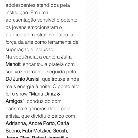
adolescentes atendidos pela 
instituição. Em uma 
apresentação sensível e potente, 
os jovens emocionaram o 
público ao mostrar, no palco, a 
força da arte como ferramenta de 
superação e inclusão.
Na sequência, a cantora 
Julia 
Menotti
 encantou a plateia com 
sua voz marcante, seguida pelo 
DJ Junio Assisi
, que trouxe ainda 
mais energia à noite. O ponto alto 
foi o show 
“Manu Diniz & 
Amigos”
, conduzido com 
carisma e generosidade pela 
artista, que dividiu o palco com 
Adrianna, André Porto, Carla 
Sceno, Fabi Metzker, Geosh, 
Jorge Rios, Rafael Jannotti
 e 