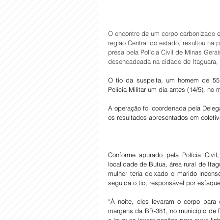
O encontro de um corpo carbonizado 
região Central do estado, resultou na 
presa pela Polícia Civil de Minas Gera
desencadeada na cidade de Itaguara, l
O tio da suspeita, um homem de 55 a
Polícia Militar um dia antes (14/5), no
A operação foi coordenada pela Delega
os resultados apresentados em coletiv
Conforme apurado pela Polícia Civi
localidade de Butua, área rural de It
mulher teria deixado o marido incons
seguida o tio, responsável por esfaque
“À noite, eles levaram o corpo para 
margens da BR-381, no município de R
e levar as investigações para outra lin