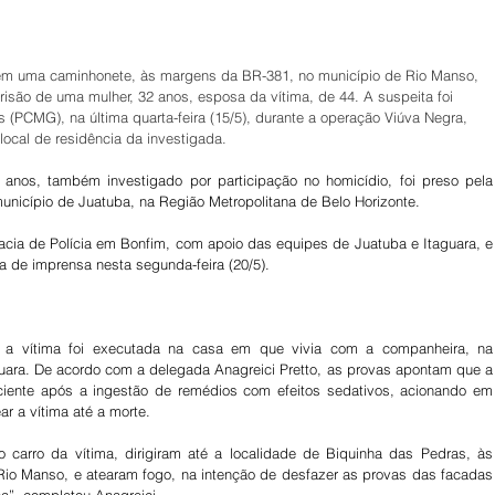
em uma caminhonete, às margens da BR-381, no município de Rio Manso, 
prisão de uma mulher, 32 anos, esposa da vítima, de 44. A suspeita foi 
is (PCMG), na última quarta-feira (15/5), durante a operação Viúva Negra, 
ocal de residência da investigada.
nos, também investigado por participação no homicídio, foi preso pela 
 município de Juatuba, na Região Metropolitana de Belo Horizonte.
cia de Polícia em Bonfim, com apoio das equipes de Juatuba e Itaguara, e 
a de imprensa nesta segunda-feira (20/5).
l, a vítima foi executada na casa em que vivia com a companheira, na 
aguara. De acordo com a delegada Anagreici Pretto, as provas apontam que a 
ciente após a ingestão de remédios com efeitos sedativos, acionando em 
ar a vítima até a morte.
o carro da vítima, dirigiram até a localidade de Biquinha das Pedras, às 
io Manso, e atearam fogo, na intenção de desfazer as provas das facadas 
ha”, completou Anagreici.