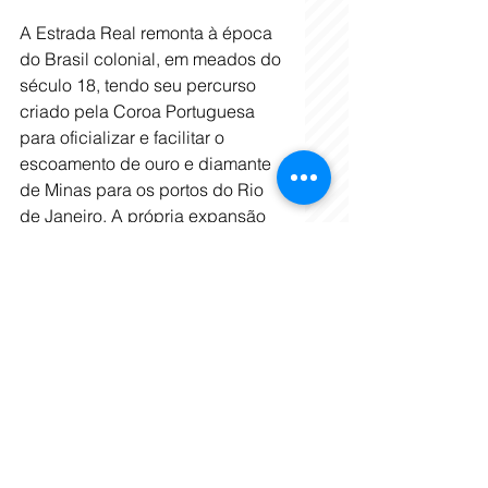
A Estrada Real remonta à época 
do Brasil colonial, em meados do 
século 18, tendo seu percurso 
criado pela Coroa Portuguesa 
para oficializar e facilitar o 
escoamento de ouro e diamante 
de Minas para os portos do Rio 
de Janeiro. A própria expansão 
social e econômica de Minas 
Gerais está intimamente ligada à 
Estrada Real, um caminho onde 
vilarejos e distritos, que depois 
viraram cidades de diferentes 
portes, se formaram em torno 
dela. Com o trânsito de pessoas 
e mercadorias, houve uma 
complexa relação entre diversos 
grupos sociais.