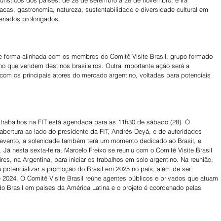
turísticos dos países, de 28 de setembro a 28 de novembro, e irá 
íacas, gastronomia, natureza, sustentabilidade e diversidade cultural em 
feriados prolongados. 
de forma alinhada com os membros do Comitê Visite Brasil, grupo formado 
 que vendem destinos brasileiros. Outra importante ação será a 
m os principais atores do mercado argentino, voltadas para potenciais 
 trabalhos na FIT está agendada para as 11h30 de sábado (28). O 
abertura ao lado do presidente da FIT, Andrés Deyá, e de autoridades 
 evento, a solenidade também terá um momento dedicado ao Brasil, e 
 Já nesta sexta-feira, Marcelo Freixo se reuniu com o Comitê Visite Brasil 
es, na Argentina, para iniciar os trabalhos em solo argentino. Na reunião, 
 potencializar a promoção do Brasil em 2025 no país, além de ser 
2024. O Comitê Visite Brasil reúne agentes públicos e privados que atuam 
do Brasil em países da América Latina e o projeto é coordenado pelas 