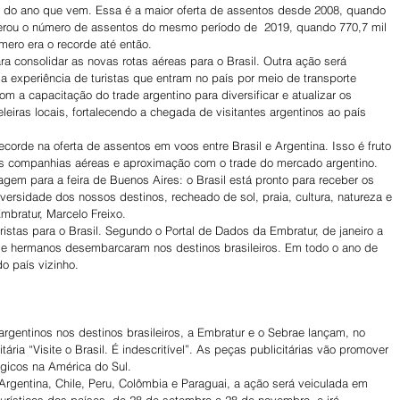
tre do ano que vem. Essa é a maior oferta de assentos desde 2008, quando 
uperou o número de assentos do mesmo período de  2019, quando 770,7 mil 
mero era o recorde até então.
ara consolidar as novas rotas aéreas para o Brasil. Outra ação será 
a experiência de turistas que entram no país por meio de transporte 
m a capacitação do trade argentino para diversificar e atualizar os 
teleiras locais, fortalecendo a chegada de visitantes argentinos ao país 
orde na oferta de assentos em voos entre Brasil e Argentina. Isso é fruto 
as companhias aéreas e aproximação com o trade do mercado argentino. 
gem para a feira de Buenos Aires: o Brasil está pronto para receber os 
iversidade dos nossos destinos, recheado de sol, praia, cultura, natureza e 
mbratur, Marcelo Freixo.
ristas para o Brasil. Segundo o Portal de Dados da Embratur, de janeiro a 
de hermanos desembarcaram nos destinos brasileiros. Em todo o ano de 
o país vizinho. 
 argentinos nos destinos brasileiros, a Embratur e o Sebrae lançam, no 
tária “Visite o Brasil. É indescritível”. As peças publicitárias vão promover 
égicos na América do Sul. 
Argentina, Chile, Peru, Colômbia e Paraguai, a ação será veiculada em 