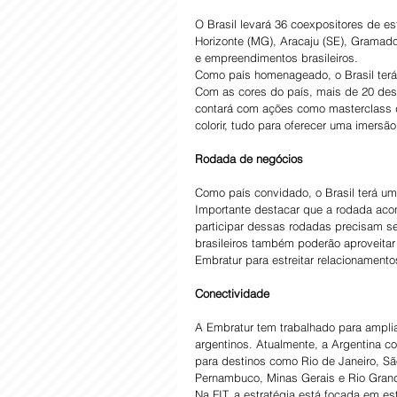
O Brasil levará 36 coexpositores de e
Horizonte (MG), Aracaju (SE), Gramado
e empreendimentos brasileiros.
Como país homenageado, o Brasil terá 
Com as cores do país, mais de 20 des
contará com ações como masterclass de
colorir, tudo para oferecer uma imersão
Rodada de negócios
Como país convidado, o Brasil terá u
Importante destacar que a rodada acon
participar dessas rodadas precisam se
brasileiros também poderão aproveita
Embratur para estreitar relacionamento
Conectividade
A Embratur tem trabalhado para ampliar
argentinos. Atualmente, a Argentina c
para destinos como Rio de Janeiro, São
Pernambuco, Minas Gerais e Rio Grand
Na FIT, a estratégia está focada em e