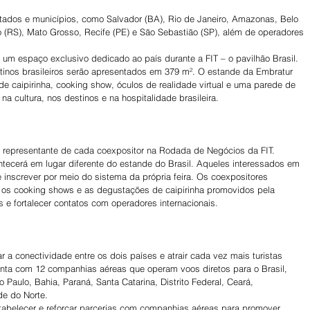
stados e municípios, como Salvador (BA), Rio de Janeiro, Amazonas, Belo 
 (RS), Mato Grosso, Recife (PE) e São Sebastião (SP), além de operadores 
um espaço exclusivo dedicado ao país durante a FIT – o pavilhão Brasil. 
tinos brasileiros serão apresentados em 379 m². O estande da Embratur 
 caipirinha, cooking show, óculos de realidade virtual e uma parede de 
 na cultura, nos destinos e na hospitalidade brasileira. 
m representante de cada coexpositor na Rodada de Negócios da FIT. 
tecerá em lugar diferente do estande do Brasil. Aqueles interessados em 
 inscrever por meio do sistema da própria feira. Os coexpositores 
r os cooking shows e as degustações de caipirinha promovidos pela 
s e fortalecer contatos com operadores internacionais.
 a conectividade entre os dois países e atrair cada vez mais turistas 
onta com 12 companhias aéreas que operam voos diretos para o Brasil, 
 Paulo, Bahia, Paraná, Santa Catarina, Distrito Federal, Ceará, 
e do Norte.
stabelecer e reforçar parcerias com companhias aéreas para promover 