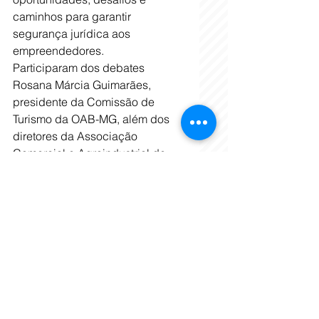
caminhos para garantir 
segurança jurídica aos 
empreendedores.
Participaram dos debates 
Rosana Márcia Guimarães, 
presidente da Comissão de 
Turismo da OAB-MG, além dos 
diretores da Associação 
Comercial e Agroindustrial de 
Três Pontas (ACAITP): Carmen 
Lúcia Chaves (Ucha), Bruno 
Dixini, Gustavo Faria e Raphael 
Gualberto.
A participação da Fecitur-MG na 
Expocafé 2026 reforça um 
movimento cada vez mais forte 
em Minas Gerais: a união entre 
turismo e agronegócio como 