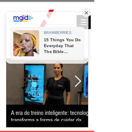
A era do treino inteligente: tecnologia
Comédia que conq
transforma a forma de cuidar da
retorna ao Teatro
saúde e reduz o tempo na academia
apresentação úni