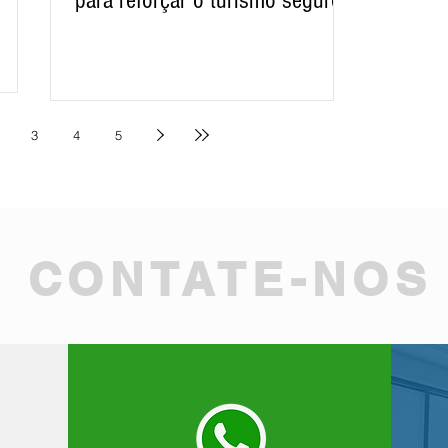
em Belo Horizonte
3
4
5
CONTATE-NOS