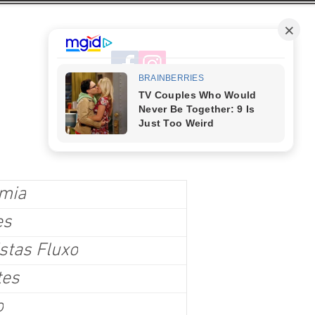
mia
es
stas Fluxo
tes
o