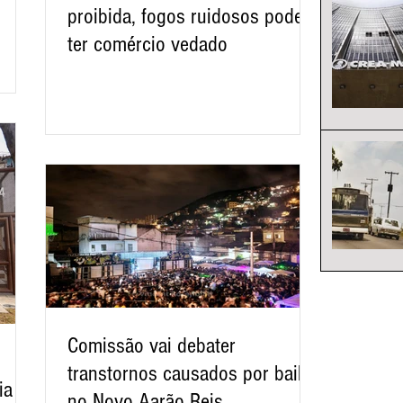
proibida, fogos ruidosos podem
ter comércio vedado
Comissão vai debater
transtornos causados por bailes
ia
no Novo Aarão Reis