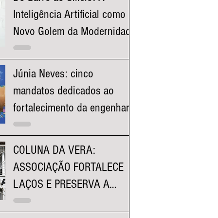
Inteligência Artificial como o
Novo Golem da Modernidade
Júnia Neves: cinco
mandatos dedicados ao
fortalecimento da engenharia
e à valorização dos
profissionais mineiros
COLUNA DA VERA:
ASSOCIAÇÃO FORTALECE
LAÇOS E PRESERVA A
HISTÓRIA DA FACULDADE
KENNEDY