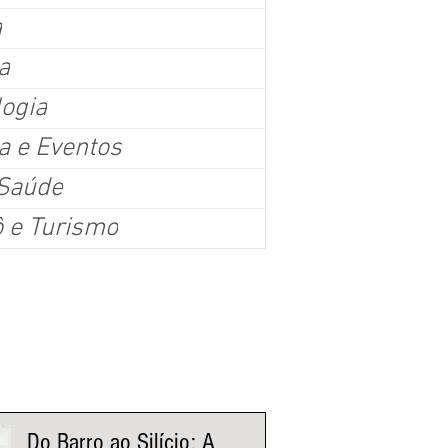
a
a
logia
a e Eventos
oio para policiais em grandes eventos é aprovado em 
 Saúde
H
ô e Turismo
ráveis, o Plenário da Câmara Municipal de Belo Horizonte aprovou em 1º turno, n
 o Projeto de Lei (PL) 668/2026, que torna obrigatória a disponibilização de banheir
 de hidratação e espaço de apoio para alimentação de servidores da segurança p
co estimado igual ou superior a 5 mil pessoas. Sargento Jalyson (PL) disse que a
ais dignidade aos trabalhadores em eventos como
nistas Fluxo
Do Barro ao Silício: A