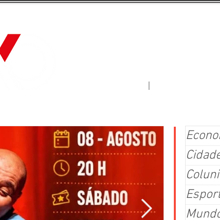
Jornal Fluxo
More
Econo
Cidad
Coluni
Espor
Mund