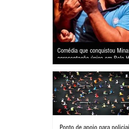
Comédia que conquistou Minas
apresentação única em Belo H
"Pouso Forçado; Uma História de Amor" volta aos palcos da capital mineira neste sábado, 8 de agosto, às
20h, no Teatro Sesiminas, prometendo arranc
das comédias românticas mais prestigiadas do
Ponto de apoio para policia