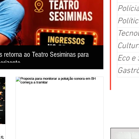
Políci
Polític
Tecno
Cultur
 retorna ao Teatro Sesiminas para
Ponto de ap
Eco e
orizonte
turno em B
Gastr
Com 39 votos favo
ar risadas, emocionar o público e reafirmar o sucesso de uma
terça-feira (4/8),
 teatro mineiro.
exclusivos, ponto
eventos com públi
busca garantir m
Colu
is