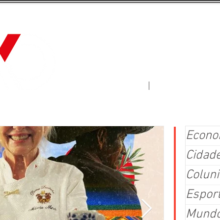
Jornal Fluxo
More
Econo
Cidad
Coluni
Espor
Mund