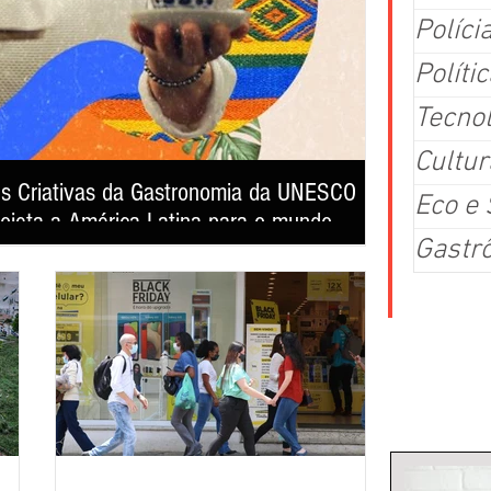
Políci
Polític
Tecno
Cultur
es Criativas da Gastronomia da UNESCO
A era do tre
Eco e
rojeta a América Latina para o mundo
saúde e re
Gastr
 sua primeira exibição pública no 4º Matula Film Festival,
Studio For Life ap
 poderosa ferramenta de preservação cultural,
entregar perform
 da identidade dos povos latino-americanos.
Colu