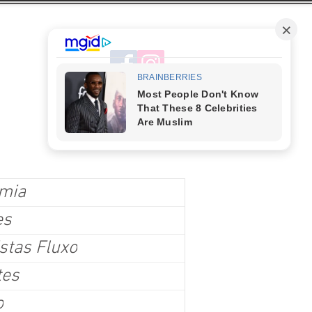
mia
es
stas Fluxo
tes
o