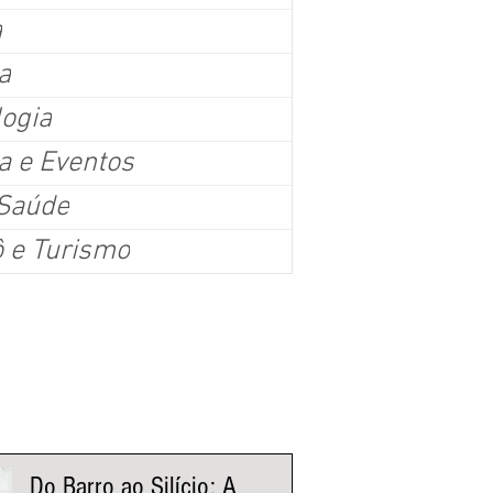
a
a
logia
a e Eventos
ino inteligente: tecnologia transforma a forma de cuida
 Saúde
duz o tempo na academia
ô e Turismo
osta em eletroestimulação muscular, esteira tecnológica e inteligência de dados p
ance, emagrecimento e qualidade de vida em menos tempo.
nistas Fluxo
Do Barro ao Silício: A