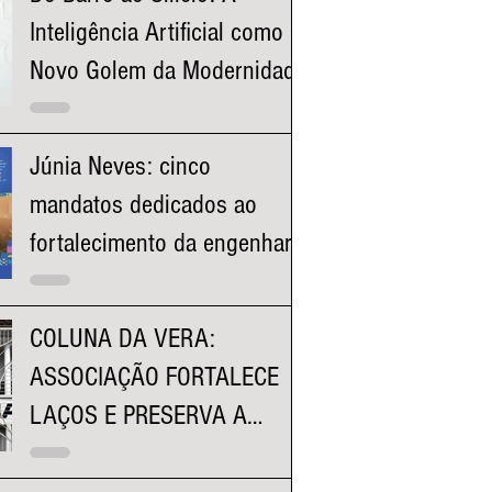
Inteligência Artificial como o
Novo Golem da Modernidade
Júnia Neves: cinco
mandatos dedicados ao
fortalecimento da engenharia
e à valorização dos
profissionais mineiros
COLUNA DA VERA:
ASSOCIAÇÃO FORTALECE
LAÇOS E PRESERVA A
HISTÓRIA DA FACULDADE
KENNEDY