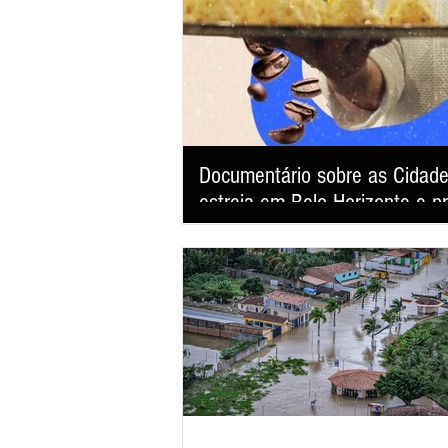
Documentário sobre as Cidad
estreia em Belo Horizonte e p
"América Latina: Tudo que a Terra Guarda" faz
revelando como a gastronomia se tornou uma
desenvolvimento sustentável e fortalecimento