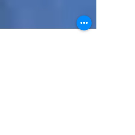
19 de jan. de 2021
SERGINHO, EX-DIRETOR DO
CRUZEIRO É ATACADO POR
TORCIDA
PMMG Quatro torcedores apedrejaram o carro do ex-
diretor do Cruzeiro, Sérgio Nonato, o Serginho, na
manhã desta terça-feira (19), no...