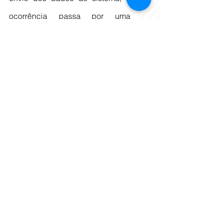
ocorrência passa por uma 
triagem. Em até 60 minutos, é 
emitida uma mensagem ao 
usuário por e-mail, informando o 
número do Registro de Evento de 
Defesa Social (Reds), bem como 
a forma de acessá-lo no site do 
Sistema Integrado de Defesa 
Social (Sids), para imprimi-lo.
O documento pode ser usado 
para fins de acionamento da 