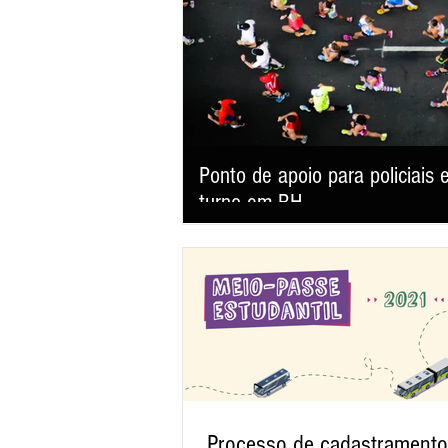
Ponto de apoio para policiai
turno em BH
Com 39 votos favoráveis, o Plenário da Câma
terça-feira (4/8), o Projeto de Lei (PL) 668/2
exclusivos, ponto de hidratação e espaço de
eventos com público estimado igual ou superi
busca garantir mais dignidade aos trabalha
Processo de cadastramento