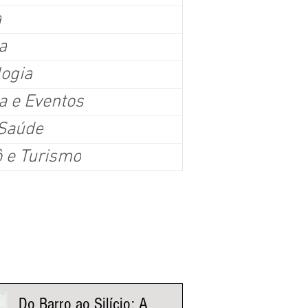
a
a
logia
a e Eventos
 mil pessoas: Arraial de Belô confirma força da tradiçã
 Saúde
e como o maior festejo junino fora do Nordeste
ô e Turismo
ssoas lotaram o Mineirinho no último fim de semana da 47ª edição da festa, que re
música, gastronomia e o tradicional Concurso Municipal de Quadrilhas Belo Horizo
ma vez, seu protagonismo no calendário das festas juninas brasileiras. A 47ª ediç
ncerrou sua programação com recorde de público e consolidou o evento como o m
lizado fora da região Nordeste. Somente no último fim d
nistas Fluxo
Do Barro ao Silício: A