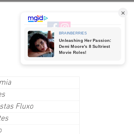
mia
es
stas Fluxo
tes
o