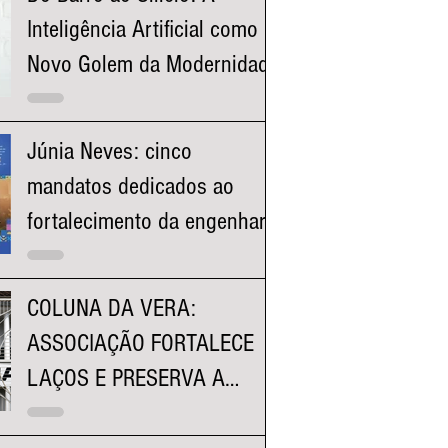
Inteligência Artificial como o
Novo Golem da Modernidade
Júnia Neves: cinco
mandatos dedicados ao
fortalecimento da engenharia
e à valorização dos
profissionais mineiros
COLUNA DA VERA:
ASSOCIAÇÃO FORTALECE
LAÇOS E PRESERVA A
HISTÓRIA DA FACULDADE
KENNEDY