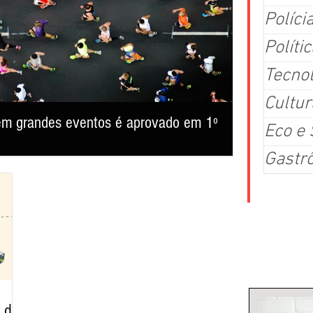
Políci
Polític
Tecno
Cultur
s em grandes eventos é aprovado em 1º
Cerca de 40
Eco e
consolida-s
Gastr
ra Municipal de Belo Horizonte aprovou em 1º turno, nesta
Mais de 37 mil pe
026, que torna obrigatória a disponibilização de banheiros
cultura popular, 
 apoio para alimentação de servidores da segurança pública em
reafirmou, mais u
or a 5 mil pessoas. Sargento Jalyson (PL) disse que a medida
Arraial de Belô e
dores em eventos como
festejo junino rea
Colu
 do