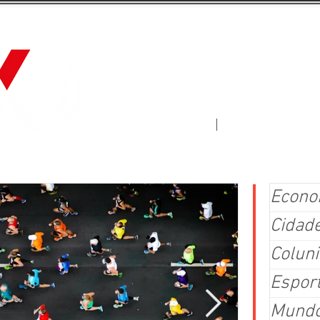
Jornal Fluxo
More
Econo
Cidad
Coluni
Espor
Mund