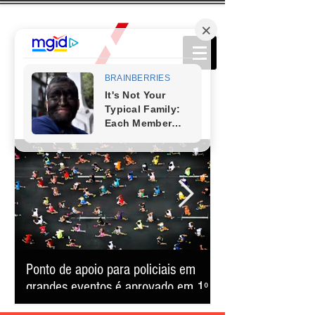
Ponto de apoio para policiais em
Cerca de 40 mil p
grandes eventos é aprovado em 1º
Belô confirma for
turno em BH
consolida-se como