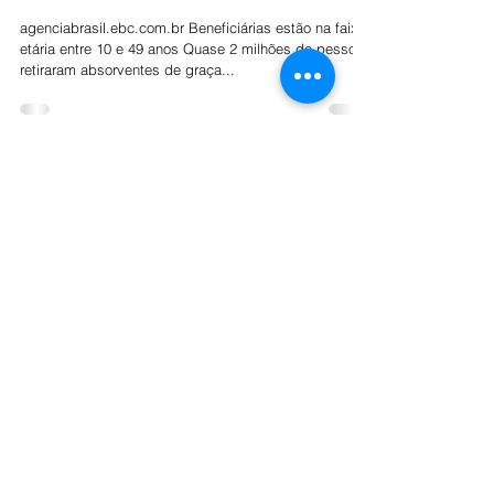
receberam absorvente de graça este
ano
agenciabrasil.ebc.com.br Beneficiárias estão na faixa
etária entre 10 e 49 anos Quase 2 milhões de pessoas
retiraram absorventes de graça...
Economia
Cidades
Colunistas Fluxo
Esportes