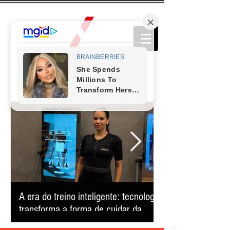
A era do treino inteligente: tecnologia
Comédia que conq
transforma a forma de cuidar da
retorna ao Teatro
saúde e reduz o tempo na academia
apresentação úni