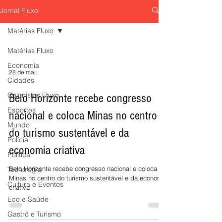
Horizonte
Studio For Life aposta em
"Pouso Forçado; Uma História de Amor"
Jornal Fluxo
eletroestimulação muscular, esteira
volta aos palcos da 
tecnológica e inteligência de dados para
sábado, 8 de agosto,
Matérias Fluxo
entregar performance, emagrecimento e
Sesiminas, prometen
Matérias Fluxo
qualidade de vida em menos tempo.
emocionar o público
de uma das comédia
Economia
prestigiadas do teat
28 de mai.
Cidades
Colunistas Fluxo
Belo Horizonte recebe congresso
Esportes
nacional e coloca Minas no centro
Mundo
do turismo sustentável e da
Polícia
economia criativa
Política
Belo Horizonte recebe congresso nacional e coloca
Tecnologia
Minas no centro do turismo sustentável e da economia
Cultura e Eventos
criativa
Eco e Saúde
Gastrô e Turismo