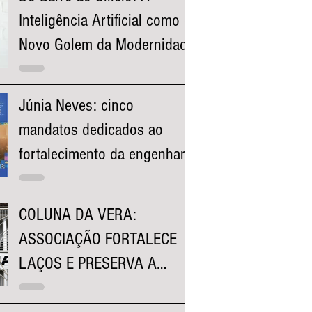
Inteligência Artificial como o
Novo Golem da Modernidade
Júnia Neves: cinco
mandatos dedicados ao
fortalecimento da engenharia
e à valorização dos
profissionais mineiros
COLUNA DA VERA:
ASSOCIAÇÃO FORTALECE
LAÇOS E PRESERVA A
HISTÓRIA DA FACULDADE
KENNEDY