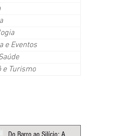
a
a
logia
a e Eventos
ino inteligente: tecnologia transforma a forma de cuida
 Saúde
duz o tempo na academia
ô e Turismo
osta em eletroestimulação muscular, esteira tecnológica e inteligência de dados p
ance, emagrecimento e qualidade de vida em menos tempo.
nistas Fluxo
Do Barro ao Silício: A