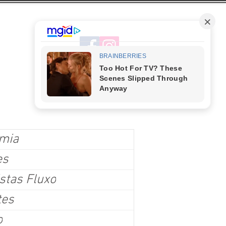
mia
es
stas Fluxo
tes
o