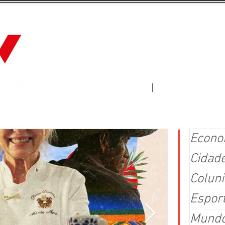
Jornal Fluxo
More
Econo
Cidad
Coluni
Espor
Mund