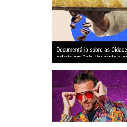
Documentário sobre as Cidad
estreia em Belo Horizonte e p
"América Latina: Tudo que a Terra Guarda" faz
revelando como a gastronomia se tornou uma
desenvolvimento sustentável e fortalecimento