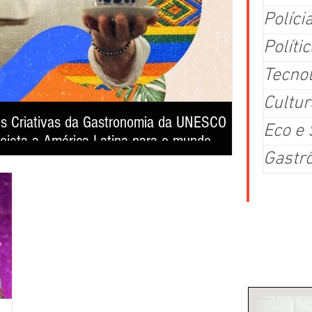
Políci
Polític
Tecno
Cultur
es Criativas da Gastronomia da UNESCO
A era do tre
Eco e
rojeta a América Latina para o mundo
saúde e re
Gastr
 sua primeira exibição pública no 4º Matula Film Festival,
Studio For Life ap
 poderosa ferramenta de preservação cultural,
entregar perform
 da identidade dos povos latino-americanos.
Colu