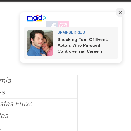
mia
es
stas Fluxo
tes
o