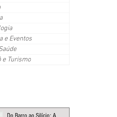
a
a
logia
a e Eventos
oio para policiais em grandes eventos é aprovado em 
 Saúde
H
ô e Turismo
ráveis, o Plenário da Câmara Municipal de Belo Horizonte aprovou em 1º turno, n
 o Projeto de Lei (PL) 668/2026, que torna obrigatória a disponibilização de banheir
 de hidratação e espaço de apoio para alimentação de servidores da segurança p
co estimado igual ou superior a 5 mil pessoas. Sargento Jalyson (PL) disse que a
ais dignidade aos trabalhadores em eventos como
nistas Fluxo
Do Barro ao Silício: A