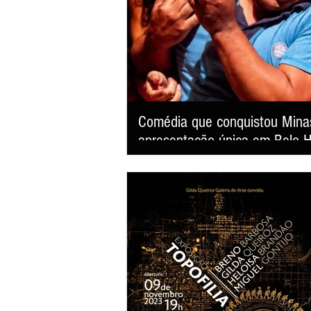
Comédia que conquistou Minas
apresentação única em Belo H
"Pouso Forçado; Uma História de Amor" volta aos palcos da capital mineira neste sábado, 8 de agosto, às
20h, no Teatro Sesiminas, prometendo arranc
das comédias românticas mais prestigiadas do