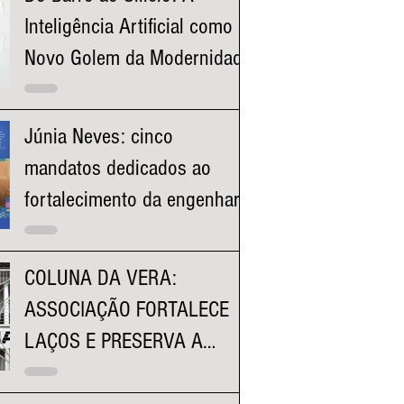
Inteligência Artificial como o
Novo Golem da Modernidade
Júnia Neves: cinco
mandatos dedicados ao
fortalecimento da engenharia
e à valorização dos
profissionais mineiros
COLUNA DA VERA:
ASSOCIAÇÃO FORTALECE
LAÇOS E PRESERVA A
HISTÓRIA DA FACULDADE
KENNEDY