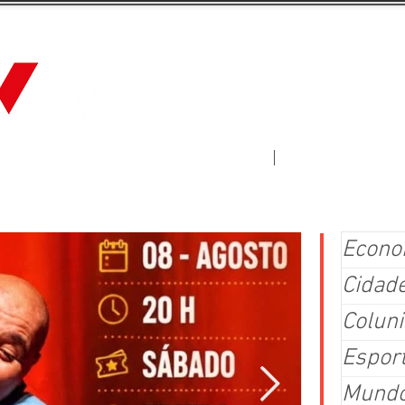
Jornal Fluxo
More
Econo
Cidad
Coluni
Espor
Mund