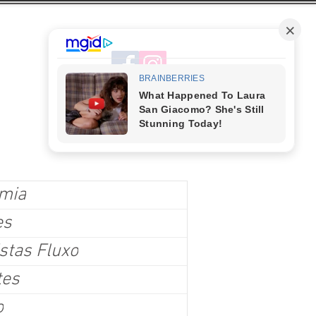
mia
es
stas Fluxo
tes
o