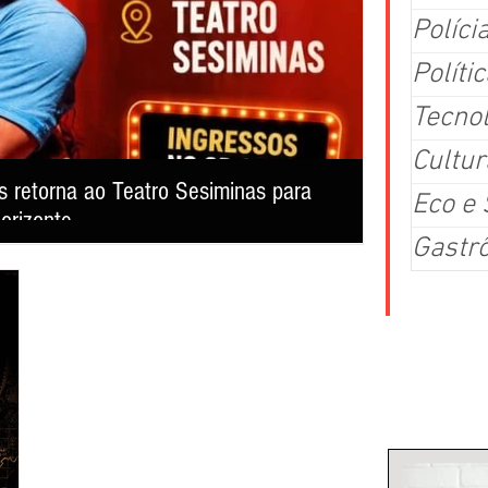
Políci
Polític
Tecno
Cultur
 retorna ao Teatro Sesiminas para
Ponto de ap
Eco e
orizonte
turno em B
Gastr
Com 39 votos favo
ar risadas, emocionar o público e reafirmar o sucesso de uma
terça-feira (4/8),
 teatro mineiro.
exclusivos, ponto
eventos com públi
busca garantir m
Colu