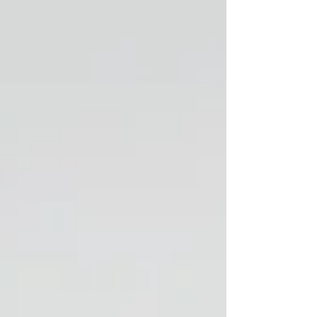
cidade. A solenidade foi promovida pela CDL/BH, sob
a liderança do presid