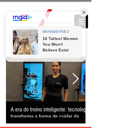
A era do treino inteligente: tecnologia
Comédia que conq
transforma a forma de cuidar da
retorna ao Teatro
saúde e reduz o tempo na academia
apresentação úni