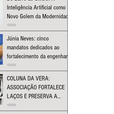
Inteligência Artificial como o
Novo Golem da Modernidade
Júnia Neves: cinco
mandatos dedicados ao
fortalecimento da engenharia
e à valorização dos
profissionais mineiros
COLUNA DA VERA:
ASSOCIAÇÃO FORTALECE
LAÇOS E PRESERVA A
HISTÓRIA DA FACULDADE
KENNEDY