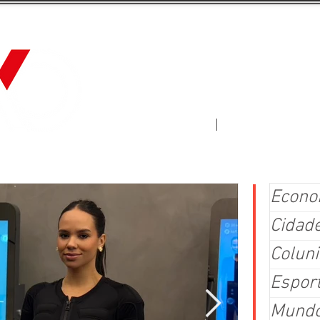
Jornal Fluxo
More
Econo
Cidad
Coluni
Espor
Mund