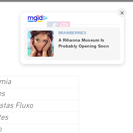
mia
es
stas Fluxo
tes
o