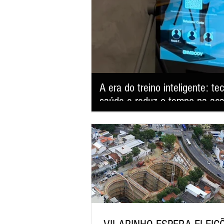
A era do treino inteligente: t
saúde e reduz o tempo na ac
Studio For Life aposta em eletroestimulação m
entregar performance, emagrecimento e qua