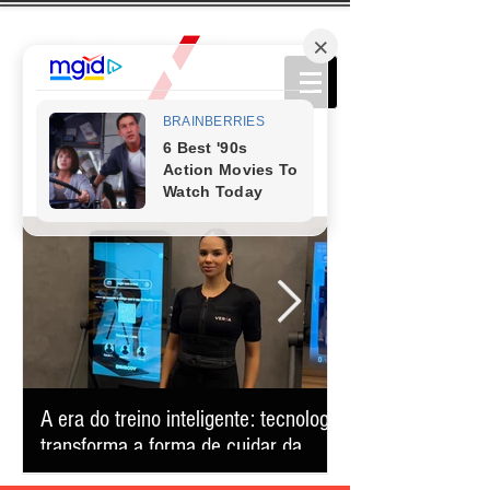
A era do treino inteligente: tecnologia
Comédia que conq
transforma a forma de cuidar da
retorna ao Teatro
saúde e reduz o tempo na academia
apresentação úni