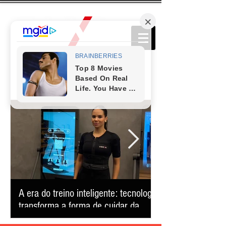
A era do treino inteligente: tecnologia
Comédia que conq
transforma a forma de cuidar da
retorna ao Teatro
saúde e reduz o tempo na academia
apresentação úni