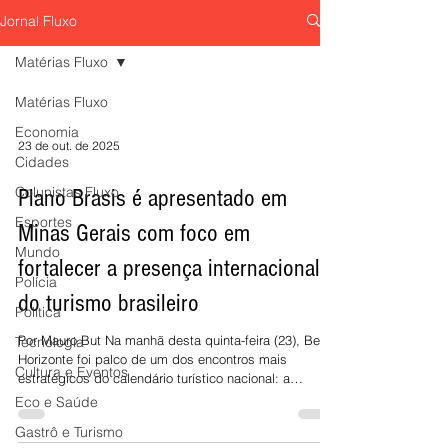
Horizonte
Studio For Life aposta em
"Pouso Forçado; Uma História de Amor"
Jornal Fluxo
eletroestimulação muscular, esteira
volta aos palcos da 
tecnológica e inteligência de dados para
sábado, 8 de agosto,
Matérias Fluxo
entregar performance, emagrecimento e
Sesiminas, prometen
Matérias Fluxo
qualidade de vida em menos tempo.
emocionar o público
de uma das comédia
Economia
prestigiadas do teat
23 de out. de 2025
Cidades
Colunistas Fluxo
Plano Brasis é apresentado em
Esportes
Minas Gerais com foco em
Mundo
fortalecer a presença internacional
Polícia
do turismo brasileiro
Política
Por Mauro But Na manhã desta quinta-feira (23), Belo
Tecnologia
Horizonte foi palco de um dos encontros mais
Cultura e Eventos
estratégicos do calendário turístico nacional: a
apresentação do Plano Brasis 2025–2027, iniciativa
Eco e Saúde
liderada pela Embratur, em parceria com o Sebrae e o
Gastrô e Turismo
Governo de Minas Gerais. O evento, realizado no