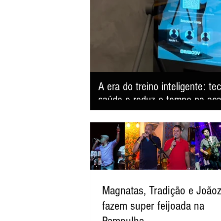
A era do treino inteligente: t
saúde e reduz o tempo na ac
Studio For Life aposta em eletroestimulação m
entregar performance, emagrecimento e qua
Magnatas, Tradição e Joãoz
fazem super feijoada na
Pampulha