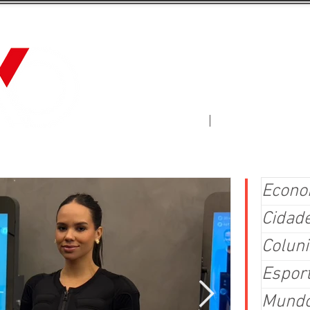
Jornal Fluxo
More
Econo
Cidad
Coluni
Espor
Mund