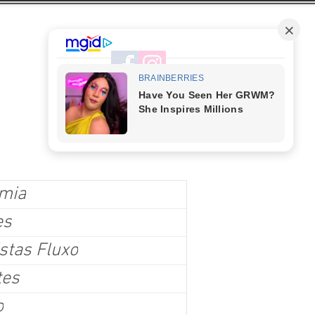
mia
es
stas Fluxo
tes
o