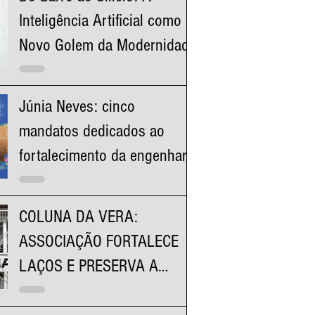
Inteligência Artificial como o
Novo Golem da Modernidade
Júnia Neves: cinco
mandatos dedicados ao
fortalecimento da engenharia
e à valorização dos
profissionais mineiros
COLUNA DA VERA:
ASSOCIAÇÃO FORTALECE
LAÇOS E PRESERVA A
HISTÓRIA DA FACULDADE
KENNEDY