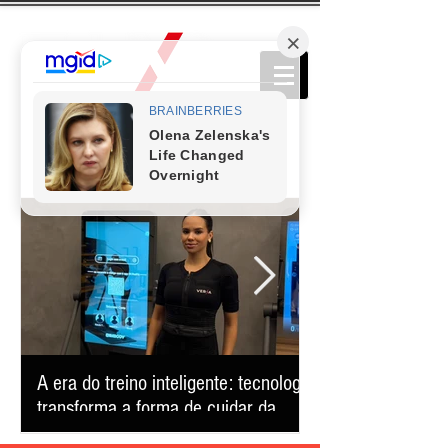
A era do treino inteligente: tecnologia
Comédia que conq
transforma a forma de cuidar da
retorna ao Teatro
saúde e reduz o tempo na academia
apresentação úni