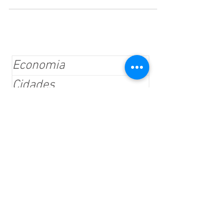
80% DAS REGIÕES DO ESTADO NA ONDA VERDE
Economia
Cidades
Colunistas Fluxo
Esportes
Mundo
Polícia
Política