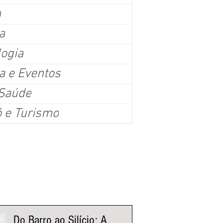
a
a
logia
a e Eventos
erra do Curral recebe projeto de observação de aves
 Saúde
ábado (8), os admiradores de pássaros têm um encontro marcado no Parque da S
ô e Turismo
eiras, na 6ª edição do Projeto Avistavis em 2026. A atividade consiste em uma e
vação e fotografia de aves na área verde conhecida pela rica biodiversidade e v
ticipar, é necessário fazer a inscrição prévia neste formulário no link na bio da Ec
ização da sociedade civil (OSC) que promove a a
nistas Fluxo
Do Barro ao Silício: A