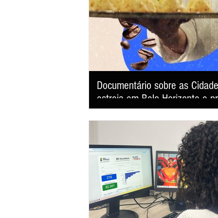
Documentário sobre as Cidad
estreia em Belo Horizonte e p
"América Latina: Tudo que a Terra Guarda" faz
revelando como a gastronomia se tornou uma
desenvolvimento sustentável e fortalecimento