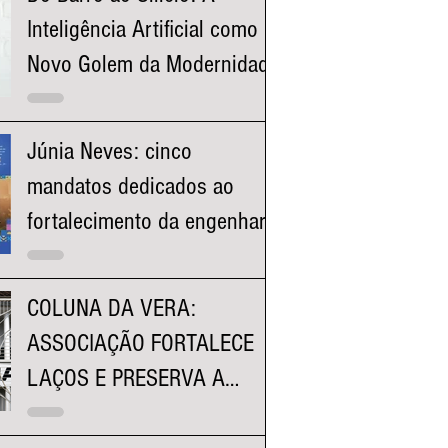
Inteligência Artificial como o
Novo Golem da Modernidade
Júnia Neves: cinco
mandatos dedicados ao
fortalecimento da engenharia
e à valorização dos
profissionais mineiros
COLUNA DA VERA:
ASSOCIAÇÃO FORTALECE
LAÇOS E PRESERVA A
HISTÓRIA DA FACULDADE
KENNEDY