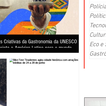
Políci
Polític
Tecno
Cultur
es Criativas da Gastronomia da UNESCO
Parque da S
Eco e
rojeta a América Latina para o mundo
PBH No próximo s
Gastr
Curral, no Mangab
 sua primeira exibição pública no 4º Matula Film Festival,
com foco na obser
 poderosa ferramenta de preservação cultural,
avifauna. Para par
 da identidade dos povos latino-americanos.
(@ecoavis), organ
Colu