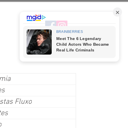
mia
es
stas Fluxo
tes
o