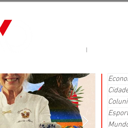
Jornal Fluxo
More
Econo
Cidad
Coluni
Espor
Mund