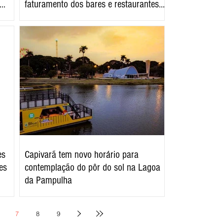
faturamento dos bares e restaurantes
em Minas Gerais
es
Capivarã tem novo horário para
es
contemplação do pôr do sol na Lagoa
da Pampulha
7
8
9