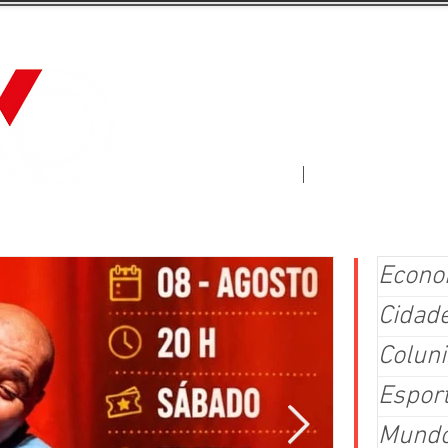
Jornal Fluxo
More
Econo
Cidad
Coluni
Espor
Mund