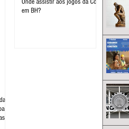
Onde assistir aos jogos da Copa
em BH?
 da
paço
as