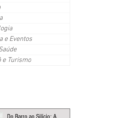
a
a
logia
a e Eventos
oio para policiais em grandes eventos é aprovado em 
 Saúde
H
ô e Turismo
ráveis, o Plenário da Câmara Municipal de Belo Horizonte aprovou em 1º turno, n
 o Projeto de Lei (PL) 668/2026, que torna obrigatória a disponibilização de banheir
 de hidratação e espaço de apoio para alimentação de servidores da segurança p
co estimado igual ou superior a 5 mil pessoas. Sargento Jalyson (PL) disse que a
ais dignidade aos trabalhadores em eventos como
nistas Fluxo
Do Barro ao Silício: A