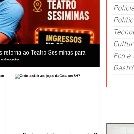
Políci
Polític
Tecno
Cultur
 retorna ao Teatro Sesiminas para
Ponto de ap
Eco e
orizonte
turno em B
Gastr
Com 39 votos favo
ar risadas, emocionar o público e reafirmar o sucesso de uma
terça-feira (4/8),
 teatro mineiro.
exclusivos, ponto
eventos com públi
busca garantir m
Colu