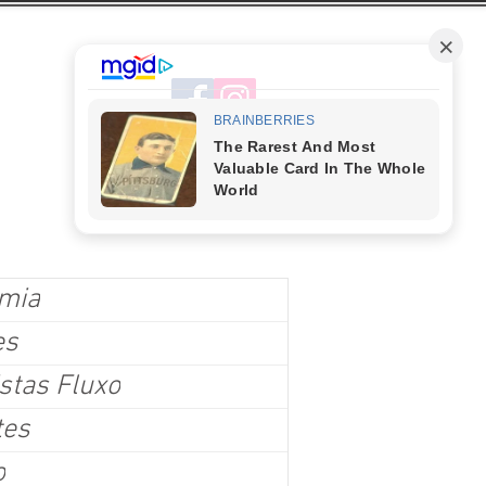
mia
es
stas Fluxo
tes
o