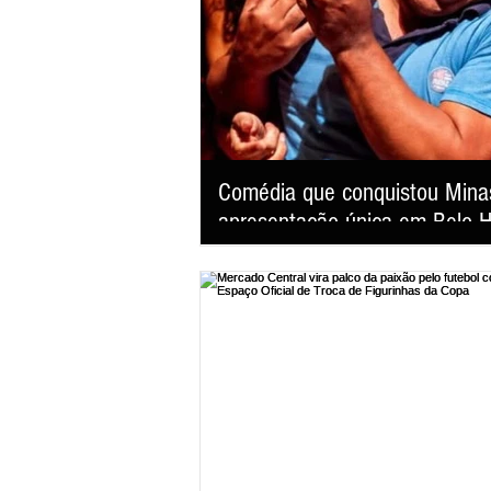
Comédia que conquistou Minas
apresentação única em Belo H
"Pouso Forçado; Uma História de Amor" volta aos palcos da capital mineira neste sábado, 8 de agosto, às
20h, no Teatro Sesiminas, prometendo arranc
das comédias românticas mais prestigiadas do