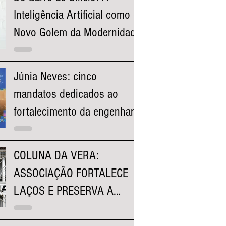
Inteligência Artificial como o
Novo Golem da Modernidade
Júnia Neves: cinco
mandatos dedicados ao
fortalecimento da engenharia
e à valorização dos
profissionais mineiros
COLUNA DA VERA:
ASSOCIAÇÃO FORTALECE
LAÇOS E PRESERVA A
HISTÓRIA DA FACULDADE
KENNEDY