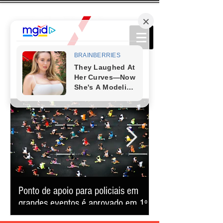
Ponto de apoio para policiais em
Cerca de 40 mil p
grandes eventos é aprovado em 1º
Belô confirma for
turno em BH
consolida-se como