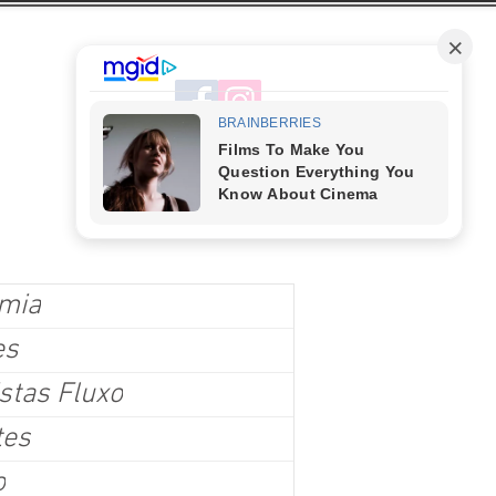
mia
es
stas Fluxo
tes
o