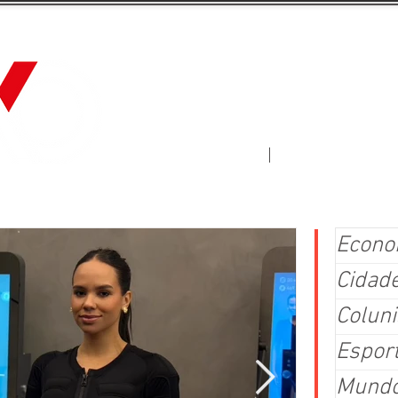
Jornal Fluxo
More
Econo
Cidad
Coluni
Espor
Mund