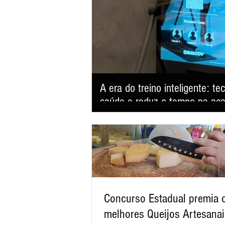
A era do treino inteligente: t
saúde e reduz o tempo na ac
Studio For Life aposta em eletroestimulação m
entregar performance, emagrecimento e qua
Concurso Estadual premia 
melhores Queijos Artesanai