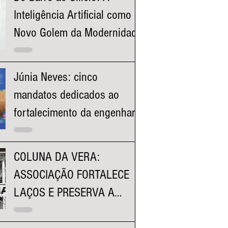
Inteligência Artificial como o
Novo Golem da Modernidade
Júnia Neves: cinco
mandatos dedicados ao
fortalecimento da engenharia
e à valorização dos
profissionais mineiros
COLUNA DA VERA:
ASSOCIAÇÃO FORTALECE
LAÇOS E PRESERVA A
HISTÓRIA DA FACULDADE
KENNEDY