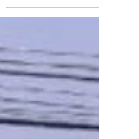
PCMG A Polícia Civil de Minas Gerais (PCMG)
realizou, na manhã da última sexta-feira (17/5), o
resgate de duas aranhas da fauna...