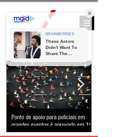
Ponto de apoio para policiais em
Cerca de 40 mil p
grandes eventos é aprovado em 1º
Belô confirma for
turno em BH
consolida-se como