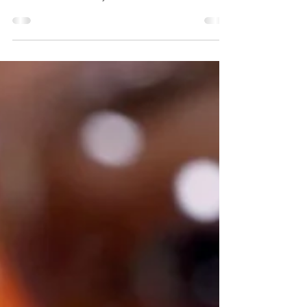
Ag.Minas A Secretaria de Estado de Saúde de Minas
Gerais (SES-MG) concluiu, nessa terça-feira (16/2), a
análise da documentação enviada ...