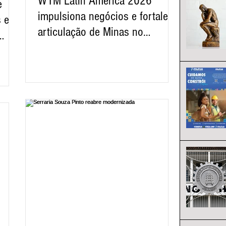
WTM Latin America 2026
e
impulsiona negócios e fortalece
 e
articulação de Minas no
turismo.
s.