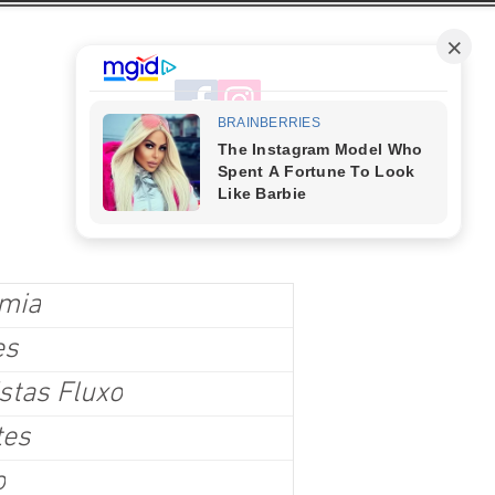
mia
es
stas Fluxo
tes
o