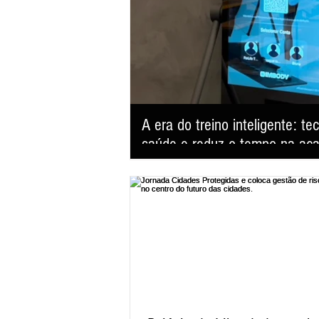
A era do treino inteligente: t
saúde e reduz o tempo na ac
Studio For Life aposta em eletroestimulação m
entregar performance, emagrecimento e qua