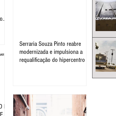
do
Serraria Souza Pinto reabre
modernizada e impulsiona a
requalificação do hipercentro de
Belo Horizonte
O DE
DE