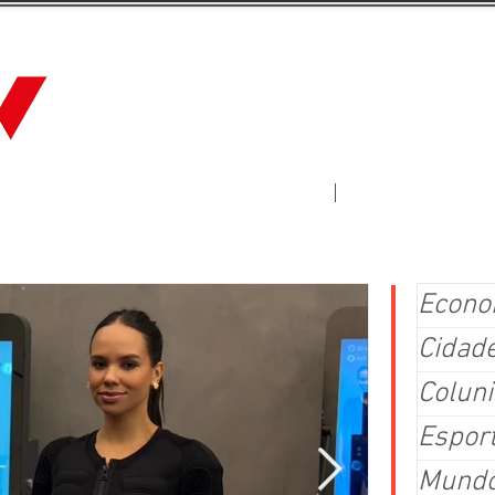
Jornal Fluxo
More
Econo
Cidad
Coluni
Espor
Mund