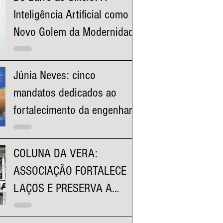
Inteligência Artificial como o
Novo Golem da Modernidade
Júnia Neves: cinco
mandatos dedicados ao
fortalecimento da engenharia
e à valorização dos
profissionais mineiros
COLUNA DA VERA:
ASSOCIAÇÃO FORTALECE
LAÇOS E PRESERVA A
HISTÓRIA DA FACULDADE
KENNEDY