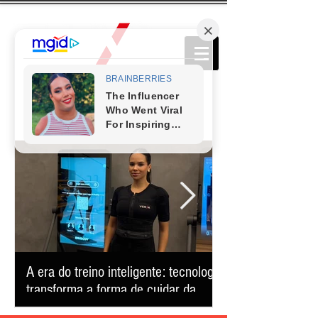
A era do treino inteligente: tecnologia
Comédia que conq
transforma a forma de cuidar da
retorna ao Teatro
saúde e reduz o tempo na academia
apresentação úni