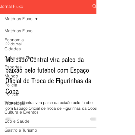
Horizonte
Studio For Life aposta em
"Pouso Forçado; Uma História de Amor"
Jornal Fluxo
eletroestimulação muscular, esteira
volta aos palcos da 
tecnológica e inteligência de dados para
sábado, 8 de agosto,
Matérias Fluxo
entregar performance, emagrecimento e
Sesiminas, prometen
Matérias Fluxo
qualidade de vida em menos tempo.
emocionar o público
de uma das comédia
Economia
prestigiadas do teat
22 de mai.
Cidades
Colunistas Fluxo
Mercado Central vira palco da
Esportes
paixão pelo futebol com Espaço
Mundo
Oficial de Troca de Figurinhas da
Polícia
Copa
Política
Mercado Central vira palco da paixão pelo futebol
Tecnologia
com Espaço Oficial de Troca de Figurinhas da Copa
Cultura e Eventos
Eco e Saúde
Gastrô e Turismo