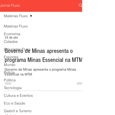
projeta a América Latina para o
admiradores de pás
"América Latina: Tudo que a Terra Guarda"
Jornal Fluxo
mundo
encontro marcado n
faz sua primeira exibição pública no 4º
Curral, no Mangabei
Matula Film Festival, revelando como a
Matérias Fluxo
Projeto Avistavis em
gastronomia se tornou uma poderosa
consiste em uma ex
Matérias Fluxo
ferramenta de preservação cultural,
observação e fotogr
desenvolvimento sustentável e
Economia
verde conhecida pel
fortalecimento da identidade dos povos
24 de abr.
e variada avifauna. P
Cidades
latino-americanos.
necessário fazer a i
Colunistas Fluxo
Governo de Minas apresenta o
formulário no link na
Esportes
(@ecoavis), organiz
programa Minas Essencial na MTM
civil (OSC) que pro
Mundo
Governo de Minas apresenta o programa Minas
Polícia
Essencial na MTM
Política
Tecnologia
Cultura e Eventos
Eco e Saúde
Gastrô e Turismo