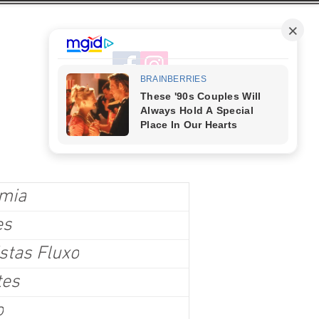
mia
es
stas Fluxo
tes
o