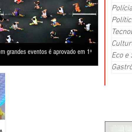
Políci
Polític
Tecno
Cultur
s em grandes eventos é aprovado em 1º
Cerca de 40
Eco e
consolida-s
Gastr
ra Municipal de Belo Horizonte aprovou em 1º turno, nesta
Mais de 37 mil pe
026, que torna obrigatória a disponibilização de banheiros
cultura popular, 
 apoio para alimentação de servidores da segurança pública em
reafirmou, mais u
or a 5 mil pessoas. Sargento Jalyson (PL) disse que a medida
Arraial de Belô e
dores em eventos como
festejo junino rea
Colu