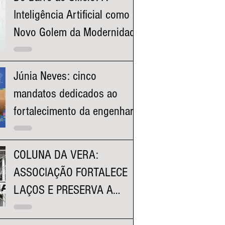
Inteligência Artificial como o
Novo Golem da Modernidade
Júnia Neves: cinco
mandatos dedicados ao
fortalecimento da engenharia
e à valorização dos
profissionais mineiros
COLUNA DA VERA:
ASSOCIAÇÃO FORTALECE
LAÇOS E PRESERVA A
HISTÓRIA DA FACULDADE
KENNEDY