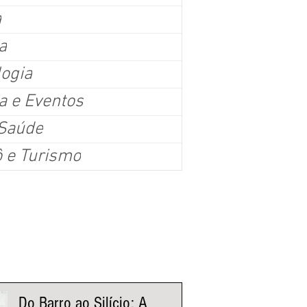
a
a
logia
a e Eventos
 mil pessoas: Arraial de Belô confirma força da tradiçã
 Saúde
e como o maior festejo junino fora do Nordeste
ô e Turismo
ssoas lotaram o Mineirinho no último fim de semana da 47ª edição da festa, que re
música, gastronomia e o tradicional Concurso Municipal de Quadrilhas Belo Horizo
ma vez, seu protagonismo no calendário das festas juninas brasileiras. A 47ª ediç
ncerrou sua programação com recorde de público e consolidou o evento como o m
lizado fora da região Nordeste. Somente no último fim d
nistas Fluxo
Do Barro ao Silício: A