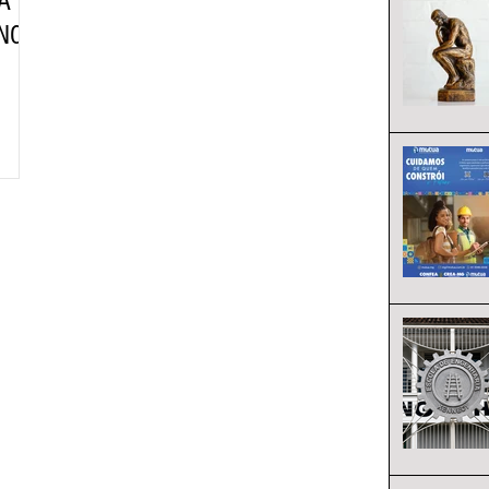
A
NCIA