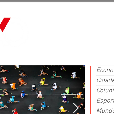
Jornal Fluxo
More
Econo
Cidad
Coluni
Espor
Mund