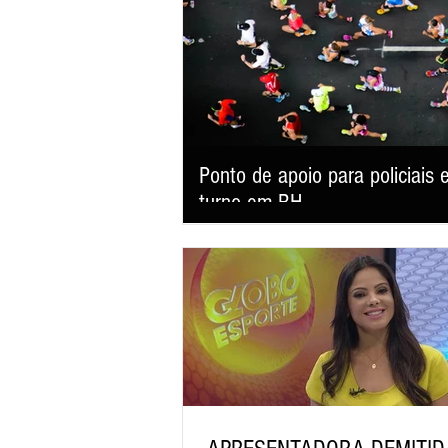
Ponto de apoio para policiai
turno em BH
Com 39 votos favoráveis, o Plenário da Câma
terça-feira (4/8), o Projeto de Lei (PL) 668/2
exclusivos, ponto de hidratação e espaço de
eventos com público estimado igual ou superi
busca garantir mais dignidade aos trabalha