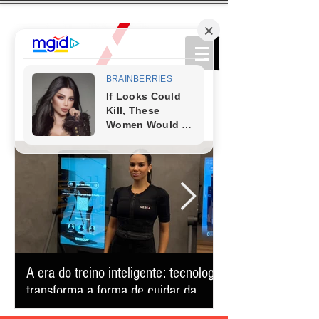
A era do treino inteligente: tecnologia
Comédia que conq
transforma a forma de cuidar da
retorna ao Teatro
saúde e reduz o tempo na academia
apresentação úni