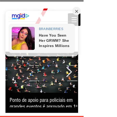
Ponto de apoio para policiais em
Cerca de 40 mil p
grandes eventos é aprovado em 1º
Belô confirma for
turno em BH
consolida-se como